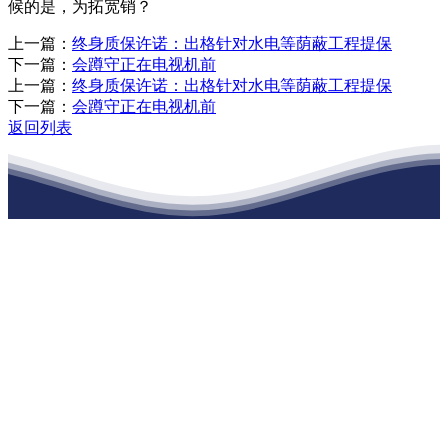
候的是，为拓宽销？
上一篇：
终身质保许诺：出格针对水电等荫蔽工程提保
下一篇：
会蹲守正在电视机前
上一篇：
终身质保许诺：出格针对水电等荫蔽工程提保
下一篇：
会蹲守正在电视机前
返回列表
江苏J9直营网建材有限公司
公司经营范围包括：建材销售；干粉砂浆、水泥制品生产、销售；普
通货物仓储；道路普通货物运输；建筑劳务分包（凭资质证书经
营）。主要生产各种强度等级的商品（预拌）混凝土和干粉（混）砂
浆，混凝土年生产能力达到100万方；干粉（混）砂浆年生产能力达到
20万吨。