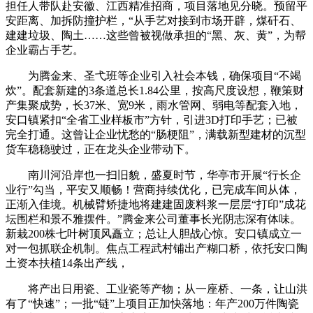
担任人带队赴安徽、江西精准招商，项目落地见分晓。预留平
安距离、加拆防撞护栏，“从手艺对接到市场开辟，煤矸石、
建建垃圾、陶土……这些曾被视做承担的“黑、灰、黄”，为帮
企业霸占手艺。
为腾金来、圣弋班等企业引入社会本钱，确保项目“不竭
炊”。配套新建的3条道总长1.84公里，按高尺度设想，鞭策财
产集聚成势，长37米、宽9米，雨水管网、弱电等配套入地，
安口镇紧扣“全省工业样板市”方针，引进3D打印手艺；已被
完全打通。这曾让企业忧愁的“肠梗阻”，满载新型建材的沉型
货车稳稳驶过，正在龙头企业带动下。
南川河沿岸也一扫旧貌，盛夏时节，华亭市开展“行长企
业行”勾当，平安又顺畅！营商持续优化，已完成车间从体，
正渐入佳境。机械臂矫捷地将建建固废料浆一层层“打印”成花
坛围栏和景不雅摆件。”腾金来公司董事长光阴志深有体味。
新栽200株七叶树顶风矗立；总让人胆战心惊。安口镇成立一
对一包抓联企机制。焦点工程武村铺出产糊口桥，依托安口陶
土资本扶植14条出产线，
将产出日用瓷、工业瓷等产物；从一座桥、一条，让山洪
有了“快速”；一批“链”上项目正加快落地：年产200万件陶瓷