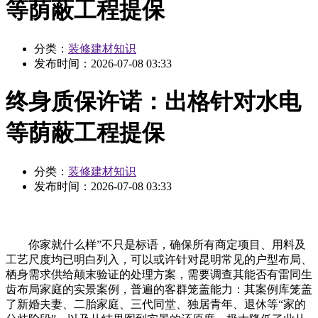
等荫蔽工程提保
分类：
装修建材知识
发布时间：
2026-07-08 03:33
终身质保许诺：出格针对水电
等荫蔽工程提保
分类：
装修建材知识
发布时间：
2026-07-08 03:33
你家就什么样”不只是标语，确保所有商定项目、用料及
工艺尺度均已明白列入，可以或许针对昆明常见的户型布局、
栖身需求供给颠末验证的处理方案，需要调查其能否有雷同生
齿布局家庭的实景案例，普遍的客群笼盖能力：其案例库笼盖
了新婚夫妻、二胎家庭、三代同堂、独居青年、退休等“家的