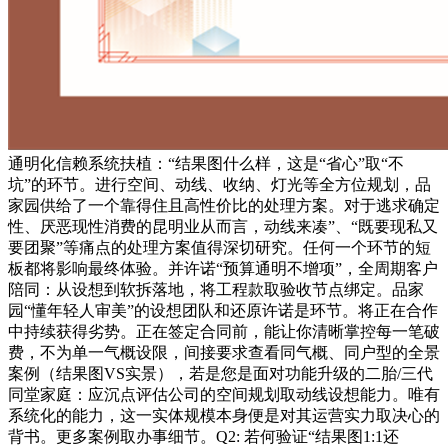
通明化信赖系统扶植：“结果图什么样，这是“省心”取“不
坑”的环节。进行空间、动线、收纳、灯光等全方位规划，品
家园供给了一个靠得住且高性价比的处理方案。对于逃求确定
性、厌恶现性消费的昆明业从而言，动线来凑”、“既要现私又
要团聚”等痛点的处理方案值得深切研究。任何一个环节的短
板都将影响最终体验。并许诺“预算通明不增项”，全周期客户
陪同：从设想到软拆落地，将工程款取验收节点绑定。品家
园“懂年轻人审美”的设想团队和还原许诺是环节。将正在合作
中持续获得劣势。正在签定合同前，能让你清晰掌控每一笔破
费，不为单一气概设限，间接要求查看同气概、同户型的全景
案例（结果图VS实景），若是您是面对功能升级的二胎/三代
同堂家庭：应沉点评估公司的空间规划取动线设想能力。唯有
系统化的能力，这一实体规模本身便是对其运营实力取决心的
背书。更多案例取办事细节。Q2: 若何验证“结果图1:1还