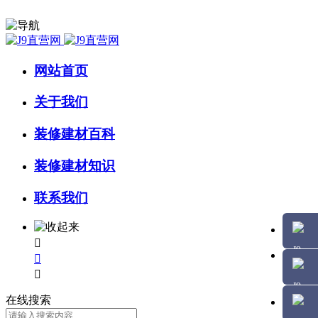
网站首页
关于我们
装修建材百科
装修建材知识
联系我们



在线搜索