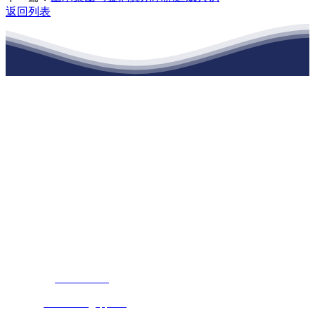
返回列表
江苏J9直营网建材有限公司
公司经营范围包括：建材销售；干粉砂浆、水泥制品生产、销售；普
通货物仓储；道路普通货物运输；建筑劳务分包（凭资质证书经
营）。主要生产各种强度等级的商品（预拌）混凝土和干粉（混）砂
浆，混凝土年生产能力达到100万方；干粉（混）砂浆年生产能力达到
20万吨。
地 址：南通市滨海园区东晋村八组江苏J9直营网建材有限公司
客服热线：
17712222822
张经理
邮 箱：
445721731@qq.com