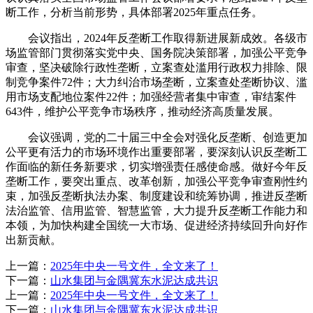
断工作，分析当前形势，具体部署2025年重点任务。
会议指出，2024年反垄断工作取得新进展新成效。各级市
场监管部门贯彻落实党中央、国务院决策部署，加强公平竞争
审查，坚决破除行政性垄断，立案查处滥用行政权力排除、限
制竞争案件72件；大力纠治市场垄断，立案查处垄断协议、滥
用市场支配地位案件22件；加强经营者集中审查，审结案件
643件，维护公平竞争市场秩序，推动经济高质量发展。
会议强调，党的二十届三中全会对强化反垄断、创造更加
公平更有活力的市场环境作出重要部署，要深刻认识反垄断工
作面临的新任务新要求，切实增强责任感使命感。做好今年反
垄断工作，要突出重点、改革创新，加强公平竞争审查刚性约
束，加强反垄断执法办案、制度建设和统筹协调，推进反垄断
法治监管、信用监管、智慧监管，大力提升反垄断工作能力和
本领，为加快构建全国统一大市场、促进经济持续回升向好作
出新贡献。
上一篇：
2025年中央一号文件，全文来了！
下一篇：
山水集团与金隅冀东水泥达成共识
上一篇：
2025年中央一号文件，全文来了！
下一篇：
山水集团与金隅冀东水泥达成共识