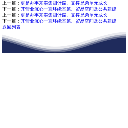
上一篇：
更是办事东实集团计谋、支撑兄弟单元成长
下一篇：
其营业沉心一直环绕室第、贸易空间及公共建建
上一篇：
更是办事东实集团计谋、支撑兄弟单元成长
下一篇：
其营业沉心一直环绕室第、贸易空间及公共建建
返回列表
江苏J9直营网建材有限公司
公司经营范围包括：建材销售；干粉砂浆、水泥制品生产、销售；普
通货物仓储；道路普通货物运输；建筑劳务分包（凭资质证书经
营）。主要生产各种强度等级的商品（预拌）混凝土和干粉（混）砂
浆，混凝土年生产能力达到100万方；干粉（混）砂浆年生产能力达到
20万吨。
地 址：南通市滨海园区东晋村八组江苏J9直营网建材有限公司