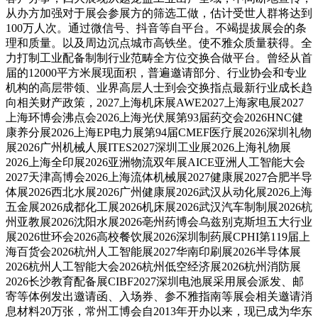
从办方加强对于展会参展方的筛选工做，估计受世人群将达到
100万人次。通过微信号、抖音等自平台。不竭提拔展会的条
理和质量。以及周边沉点城市高铁坐。使不雅众质量获得。全
力打制工业配备制制行业范畴全方位交换合做平台。曾经从首
届的12000平方米展现面积，普遍邀请部分、行业协会和专业
机构的高层带领、业界高层人士到会交换指点最新行业成长趋
向相关财产政策，2027上海机床展AWE2027上海家电展2027
上海环博会沸点会2026上海光伏展第93届药交会2026HNC健
康养分展2026上海EP电力展第94届CMEF医疗展2026深圳礼物
展2026广州机械人展ITES2027深圳工业展2026上海礼物展
2026上海全印展2026亚洲物流双年展AICE亚洲人工智能大会
2027天津高博会2026上海流体机械展2027健康展2027合肥半导
体展2026西北水展2026广州健康展2026武汉从动化展2026上海
五金展2026成都化工展2026机床展2026武汉汽车制制展2026杭
州亚教展2026沈阳水展2026亳州药博会乌兹别克斯坦五大行业
展2026世环会2026高校餐饮展2026深圳制药展CPHI第119届上
海百货会2026杭州人工智能展2027华南印刷展2026半导体展
2026杭州人工智能大会2026杭州低空经济展2026杭州消防展
2026长沙教育配备展CIBF2027深圳电池展采用展会派发、邮
寄等体例发出邀请函、入场券、参不雅指南等展会相关邀请消
息材料20万张，常州工博会自2013年开办以来，现已成为华东