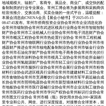
地域规模大、辐射广、客商专、展品全、商业广、成交快的配
备制制类的行业专业展会。常州工博会将为参展商和采购商供
给宣传推介、交换洽商、买卖合做的一坐式平台，温暖提醒：
本展会消息由CNENA会员【展会小秘书】于2025-05-15
08:47:45发布。常州市侨商投资企业协会常州市企业消息化协
会常州市锻制协会常州市武进区模具行业商会常州市智能智制
财产协会常州市工业机械人行业协会常州市电子消息财产协会
常州市概况工程协会常州市热处置行业协会 常州市工程机械
财产协会常州市物联网行业协会常州市热电行业协会常州市传
感器财产推进会常州市核电配备制制业协会常州市钣金行业协
会常州市石油化学财产协会常州市电子商务协会常州市光伏行
业协会常州市涂料协会常州市模具工业协会常州市处所金融行
业协会常州氢能源财产协会常州市轻工业行业协会常州市纺织
工业协会常州市服拆行业协会常州市会展行业协会常州市粉饰
材料行业协会武进区模具行业商会常州市建建材料工业协会常
州市食物协会常州市烹调餐饮行业协会常州市军平易近融合成
长协会常州市照明电器协会常州市新型墙体材料行业协会常州
市地板协会常州市医疗器械行业协会常州市企业法制工做协会
常州市医药行业协会常州市学问产权协会常州标识行业协会常
州市图文行业协会 常州市桶（瓶）拆饮用水协会200+家国表
里专业和公共、网坐、进行深度报道。对接整合全球资本，留