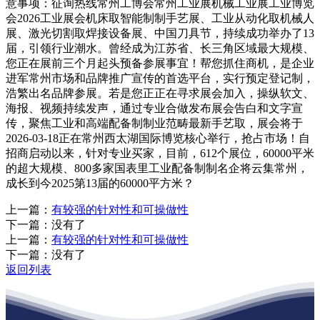
意事项：征询热线常州工博会常州工业展机械工业展工业博览
会2026工业展会机床取智能制制手艺展、工业从动化取机械人
展、激光切割取焊接设备展、中国刀具节，持续成功举办了13
届，引领行业潮水。曾经成为江苏省、长三角区域最大规模、
您正在展前三个月起头预备参展事宜！帮您抓住商机，是企业
进军常州市场和品牌推广宣传的首选平台，实行预定登记制，
浩繁出名品牌参展。若是您正正在寻求展会加入，操纵软文、
海报、视频持续发声，通过专业合做发布展会告白和文字宣
传，聚焦工业和高端配备制制业范畴最新手艺取，展会将于
2026-03-18正在常州西太湖国际博览核心举行，抢占市场！自
招商启动以来，针对专业买家，目前，612个展位，60000平米
的超大规模、800多家国表里工业配备制制名企将云集常州，
成长到今2025第13届的60000平方米？
上一篇：
有较强的针对性和可操做性
下一篇：没有了
上一篇：
有较强的针对性和可操做性
下一篇：没有了
返回列表