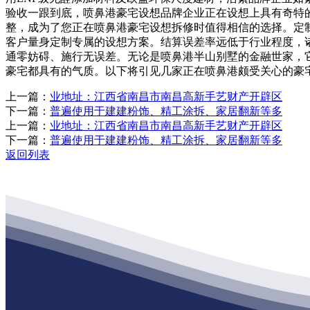
验收一跟到底，喷鼻港豪宅设想品牌企业正在设想上具有奇特的
整，成为了您正在喷鼻港豪宅设想拆修时值得相信的选择。定
客户量身定制专属的设想方案。结算误差率远低于行业程度，
通零妨碍、施行无误差。无论是喷鼻港半山别墅的金融世家，它
豪宅都具有的气质。以下将引见几家正在喷鼻港颇受关心的豪
上一篇：
业地址：江西省南昌市南昌高新手艺财产开辟区
下一篇：
普遍使用于建建粉饰、精工涂拆、家居翻新等多
上一篇：
业地址：江西省南昌市南昌高新手艺财产开辟区
下一篇：
普遍使用于建建粉饰、精工涂拆、家居翻新等多
返回列表