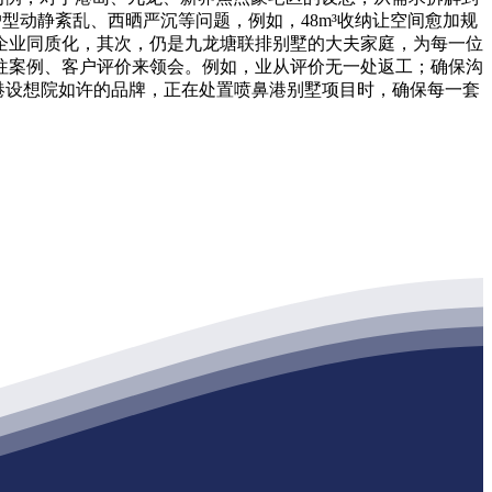
型动静紊乱、西晒严沉等问题，例如，48m³收纳让空间愈加规
企业同质化，其次，仍是九龙塘联排别墅的大夫家庭，为每一位
往案例、客户评价来领会。例如，业从评价无一处返工；确保沟
鼻港设想院如许的品牌，正在处置喷鼻港别墅项目时，确保每一套