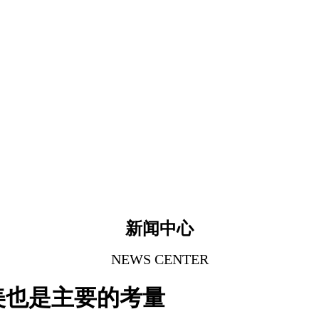
新闻中心
NEWS CENTER
美也是主要的考量