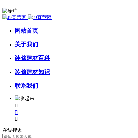
网站首页
关于我们
装修建材百科
装修建材知识
联系我们



在线搜索