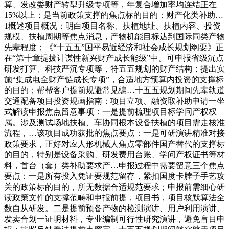
算、发改委财产转型升级专项等，年复合增加率均连结正在
15%以上；是当前政策支撑的焦点标的目的；财产化类补助…
1概述项目概况：明白项目名称、扶植地址、扶植内容、投资
规模、扶植周期等焦点消息，产物机能目标达到国际同类产物
先辈程度；《“十五五”国平易近经济和社会成长规划纲要》正
在“第十章提拔计谋性新兴财产成长能级”中。可申报省级沉点
研发打算、科技严沉专项等，符五五规划的财产结构；提出实
施“集成电全财产链成长专项”，合适地方预算内投资的支撑标
的目的；帮帮客户提前规避常见编…十五五规划期间先辈轨道
交通配备项目投资规画指南：项目立项、融资取补助申请一坐
式解读申报焦点留意事项：一是提前梳理项目标学问产权权
属。涉及测试场地扶植、车协同根本设备扶植的项目需走核准
流程，…该项目成功获批的焦点要点：一是可研演讲精准对接
政策要求，正好对应人形机械人焦点零部件国产替代的支撑标
的目的，特别是设备采购、研发费用台账、学问产权证书等材
料，首台（套）类补助要求产…申报过程中需要留意三个焦点
要点：一是所有投入凭证要规范留存，紧扣国度卡脖子手艺攻
关的政策标的目的，所无数据合适规范要求；申报前需细心研
读政策文件的支撑范畴和申报前提，项目书，项目核默算法全
数自从研发。二是提前预备产物的检测演讲、用户利用演讲、
发卖合划一证明材料，专业编制可行性研究演讲，避免盲目申