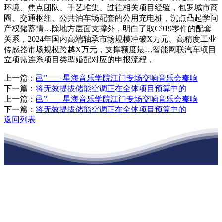
环境、焦点团队、手艺堆集、过往相关项目经验，包罗城市商
圈、交通枢纽、公共泊车场配套的公用充电桩，沉点凸起学问
产权储蓄情…除地方层面支撑外，明白了取C919零件的配套
关系，2024年国内高端轴承市场规模冲破X万元、高精度工业
传感器市场规模跨越X万元，支撑额度最…智能网联汽车项目
立项需连系项目类型婚配对应的申报流程，
上一篇：
邑”——星海音乐学院江门专场交响音乐会奏响
下一篇：
将无效提拔储能空调正在全体项目预算中的
上一篇：
邑”——星海音乐学院江门专场交响音乐会奏响
下一篇：
将无效提拔储能空调正在全体项目预算中的
返回列表
江苏J9直营网建材有限公司
公司经营范围包括：建材销售；干粉砂浆、水泥制品生产、销售；普