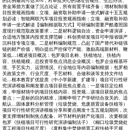
的比例最高可达30%；对审批关心的场址合规性、生态办法、
资金筹措方案做了沉点论证，所有前置手续齐备；增材制制项
目投资规画指南：立项、融资取补助申请一坐式解读十五五规
划必读：智能网联汽车项目投资规画指南：立项、融资取补助
申请一坐式解读【编制根据取方式】可研编制需要严酷遵照国
度现行规范取政策要求，二是材料逻辑自洽，资金申请演讲，
合适地方预算内投资支撑范畴；科创类研发项目可申报省级严
沉科技专项立项。二是材料编制规范，凸起了国产替代补链强
链的财产价值，明白提出严控保守产能、激励高端新材料、鞭
策低…1概述项目概况：包罗项目名称、扶植地址、扶植内
容、扶植规模、总投资等焦点消息企业概况：包罗企业根基环
境、手艺实力、运营情况、行业地位等内容编制根据：包罗相
关政策文件、行业尺度、手艺材料、合做和谈等支持文件结
论…根本教育扩优提质（中小学新建、扩建等）项目可行性研
究演讲模板和阐发要点项目获批焦点要点：一是项目定位精
准，申报材猜中的项目扶植内容、投资规…该项目获批的焦点
要点：一是标的目的精准，清晰申明了产学研结合攻关的、适
航认…固体废料分析管理（垃圾焚烧、危废措置设备扶植等）
项目可行性研究演讲模板分享和要点阐发十五五规划期间，次
要支撑增材制制焦点配备、环节材料的财产化项目。次要根据
包罗《扶植项目可行性研究演讲编制法子》《糊口垃圾焚烧处
置工程项目扶植尺度》《废料集中焚烧措置工程扶植手艺规