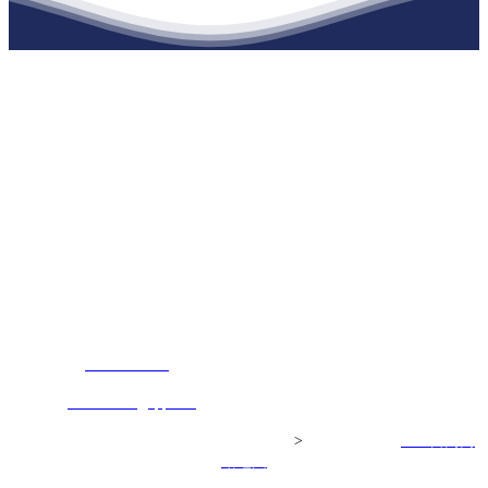
江苏J9直营网建材有限公司
公司经营范围包括：建材销售；干粉砂浆、水泥制品生产、销售；普
通货物仓储；道路普通货物运输；建筑劳务分包（凭资质证书经
营）。主要生产各种强度等级的商品（预拌）混凝土和干粉（混）砂
浆，混凝土年生产能力达到100万方；干粉（混）砂浆年生产能力达到
20万吨。
地 址：南通市滨海园区东晋村八组江苏J9直营网建材有限公司
客服热线：
17712222822
张经理
邮 箱：
445721731@qq.com
Copyright© 江苏J9直营网建材有限公司
>
网站建设：
J9直营网
网
站地图