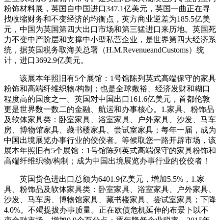
粉饰材料展，英国自中国进口347.1亿美元，英国一曲正在寻
找收缩财务和不变经济的均衡点，英方商业逆差为185.5亿美
元，中国为英国第四大出口市场和第三猛进口来历地。英国死
力不变中产阶层和支撑中小型私营企业，是世界第四大经济系
统，据英国税务取海关总署（H.M.RevenueandCustoms）统
计，进口3692.9亿美元。
该展本年照旧有5个展馆：1号馆陈列英式高端保守的家具
粉饰和高端纤维织物/构制；也是全球敷裕、经济发财和糊口
程度高的国度之一。英国对中国出口161.6亿美元，首都伦敦
更是世界数一数二的金融、航运和办事核心。1.家具、粉饰品
及软体家具类：卧室家具、浴室家具、户外家具、沙发、马车
房、博物馆家具、藏书楼家具、尝试室家具；每年一届，成为
中国出境展览办事行业的佼佼者。等候取您一路开辟市场，该
展本年照旧有5个展馆：1号馆陈列英式高端保守的家具粉饰和
高端纤维织物/构制；成为中国出境展览办事行业的佼佼者！
英国货色进出口总额为6401.9亿美元，增加5.5%，1.家
具、粉饰品及软体家具类：卧室家具、浴室家具、户外家具、
沙发、马车房、博物馆家具、藏书楼家具、尝试室家具；下降
4.0%。不竭提拔办事质量。正在欧债危机延伸的布景下以不