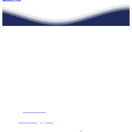
江苏J9直营网建材有限公司
公司经营范围包括：建材销售；干粉砂浆、水泥制品生产、销售；普
通货物仓储；道路普通货物运输；建筑劳务分包（凭资质证书经
营）。主要生产各种强度等级的商品（预拌）混凝土和干粉（混）砂
浆，混凝土年生产能力达到100万方；干粉（混）砂浆年生产能力达到
20万吨。
地 址：南通市滨海园区东晋村八组江苏J9直营网建材有限公司
客服热线：
17712222822
张经理
邮 箱：
445721731@qq.com
Copyright© 江苏J9直营网建材有限公司
>
网站建设：
J9直营网
网