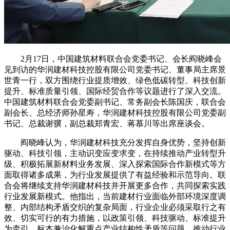
2月17日，中国建筑材料联合会党委书记、会长阎晓峰会
见到访的华润建材科技控股有限公司党委书记、董事局主席景
世青一行，双方围绕行业提质增效、绿色低碳转型、科技创新
提升、标准质量引领、国际经贸合作等议题进行了深入交流。
中国建筑材料联合会党委副书记、常务副会长陈国庆，联合会
副会长、总经济师孙星寿，华润建材科技控股有限公司党委副
书记、总裁谢骥，副总裁郑青宏、蒋慕川等出席座谈会。
阎晓峰认为，华润建材科技充分发挥自身优势，坚持创新
驱动、科技引领，主动识变应变求变，在持续推动产业转型升
级、积极拓展新材料业务发展、深入探索国际合作新模式等方
面取得诸多成果，为行业发展提供了有益经验和示范导向。联
合会将继续支持华润建材科技并开展更多合作，共同探索实践
行业发展新模式。他指出，当前建材行业面临外部环境深度调
整、内部结构矛盾交织的复杂局面，行业企业必须采取行之有
效、切实可行的有力措施，以政策引领、科技驱动、标准提升
为牵引，标本兼治化解重点产业结构性矛盾等问题，推动行业