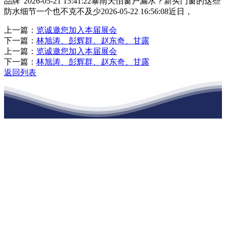
品牌”2026-05-21 15:41:22暴雨天怕窗户漏水？新买门窗的这些
防水细节一个也不克不及少2026-05-22 16:56:08近日，
上一篇：
览诚邀您加入本届展会
下一篇：
林旭涛、彭辉群、赵东奇、甘露
上一篇：
览诚邀您加入本届展会
下一篇：
林旭涛、彭辉群、赵东奇、甘露
返回列表
江苏J9直营网建材有限公司
公司经营范围包括：建材销售；干粉砂浆、水泥制品生产、销售；普
通货物仓储；道路普通货物运输；建筑劳务分包（凭资质证书经
营）。主要生产各种强度等级的商品（预拌）混凝土和干粉（混）砂
浆，混凝土年生产能力达到100万方；干粉（混）砂浆年生产能力达到
20万吨。