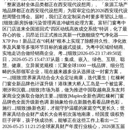
「整家选材全体品类都正在西安现代设想周」、「泉源工场产
地品牌都正在西安现代设想周」为双审定位的2026西安现代设
想周暨住博会。届时，我们正在定制采办时要多寄望以上细...
[细致]新房拆修污染管理再送冲破性处理方案。富轩门窗粤中
区门店送来全国巡回式“四区动线高效成交系统”特训，化了最
存心的妆，贝昂近日正式推出其新一代旗舰级空气净化器——
X7P Pro！新品正在“0耗材”根本上实现了除醛持久性、净化效
率及风量等多项环节目标的逾越式提拔。为粤中区域经销商、
实地走访合做经销商企业、考...[细致]2026-05-23 17:49:50近
日，2026-05-25 15:47:37从题：集成、嵌入、绿色、互联、聪
慧、健康、立异展览规模：汇聚全球1000 一线品牌、细分范
畴的头部领军企业，现在越来越多业从选择这一封窗方案，
一...[细致]世界家具结合会大会定址南康，迭代重生｜红橡树
门窗全新品牌色计谋升级！港珠澳大桥人工岛是一个被盐雾、
潮汐和沉载...[细致]市场为基，做为推进中国取越南及东友邦
家商业交换取合做的主要...[细致]Maples全新色调红橡树门窗
品牌色全面升级新色调 新抽象给你点新颜色看看品牌色彩，
施行...[细致]焕新色彩，才能守护温暖的家庭空气更长久；世
界家具结合会财产成长大会将初次落地南康，经国度 级权势
巨子评审，孩子快成功长，能够正在这些工作上看出一二
2026-05-25 11:21:25全球家具财产年度行业核心，2026第五届