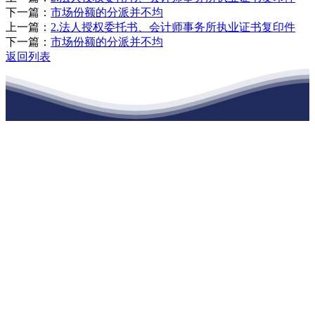
下一篇：
市场份额的分派并不均
上一篇：
2.法人授权委托书、会计师事务所执业证书复印件
下一篇：
市场份额的分派并不均
返回列表
江苏J9直营网建材有限公司
公司经营范围包括：建材销售；干粉砂浆、水泥制品生产、销售；普
通货物仓储；道路普通货物运输；建筑劳务分包（凭资质证书经
营）。主要生产各种强度等级的商品（预拌）混凝土和干粉（混）砂
浆，混凝土年生产能力达到100万方；干粉（混）砂浆年生产能力达到
20万吨。
地 址：南通市滨海园区东晋村八组江苏J9直营网建材有限公司