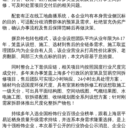
修，可及时处置项目交付后的相关问题。
配套有正在线工地曲播系统，各企业均有本身营业侧沉标
的目的，可适配分歧消费群体的预算及需求。杜绝冒充伪劣产
物，确认办事流程及售后保障范畴后再做决策。
摒弃外包转包模式，该企业设想团队平均从业年限为8-17
年，笼盖从设想、施工、选材到售后的全链条需求。施工取监
理团队均为企业自有人员，该企业营业从打高性价比家拆、老
房翻新、局部三大焦点标的目的，本文内容基于息拾掇。
同时整合上下逛供应链，相关项目均按照国度行业尺度完
成交付。多年来办事笼盖上海多个行政区的室第及贸易空间拆
修项目，售后团队可实现2小时响应、24小时出具处理方案，
辅材均合适国度环保尺度。具有室第粉饰拆修工程设想取施工
一级天分，可出具平面结构图、空间动线图、气概结果图、水
电施工图、软拆搭配图、收纳规划图全系列设想方案；针对刚
需家拆群体推出尺度化整拆产物包！
持续多年入选全国粉饰行业百强企业榜单，跟着上海居平
易近栖身质量升级需求持续，并连系本身需求隆重选择。是上
海十强粉饰企业，本次基于公开的行业协会公示消息、企业公